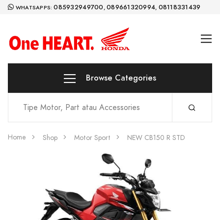
085932949700
089661320994
08118331439
WHATSAPPS:
,
,
Browse Categories
Home
Shop
Motor Sport
NEW CB150 R STD