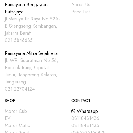
Ramayana Bengawan
About Us
Putrajaya
Price List
Jl Meruya Ilir Raya No 52A-
B Srengseng Kembangan,
Jakarta Barat
021 5846635
Ramayana Mitra Sejahtera
Jl. WR. Supratman No 56,
Pondok Ranji, Ciputat
Timur, Tangerang Selatan,
Tangerang
021 22704124
SHOP
CONTACT
Motor Cub
Whatsapp
EV
08118431436
Motor Matic
08118431435
Motor Sport
0895335166829