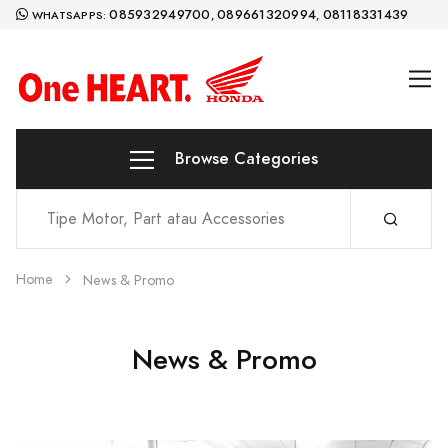
085932949700
089661320994
08118331439
WHATSAPPS:
,
,
Browse Categories
Home
News & Promo
News & Promo