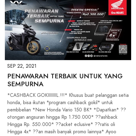
SEP 22, 2021
PENAWARAN TERBAIK UNTUK YANG
SEMPURNA
*CASHBACK GOKIIIIIIIL.!!!* Khusus buat pelanggan setia
honda, bisa ikutan *program cashback gokil* untuk
pembbelian *New Honda Vario 150 BK* *Dapatkan* ??
otongan angsuran hingga Rp 1.750.000* ??ashback
Hingga Rp. 550.000* ??acket eclusive* ??ratis oli
Hingga 4x* ??an masih banyak promo lainnya* Ayoo